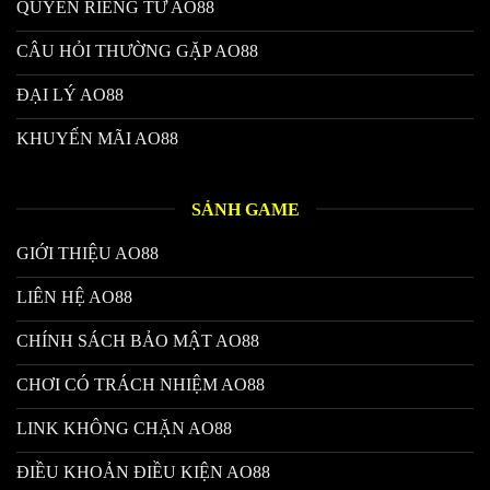
QUYỀN RIÊNG TƯ AO88
CÂU HỎI THƯỜNG GẶP AO88
ĐẠI LÝ AO88
KHUYẾN MÃI AO88
SẢNH GAME
GIỚI THIỆU AO88
LIÊN HỆ AO88
CHÍNH SÁCH BẢO MẬT AO88
CHƠI CÓ TRÁCH NHIỆM AO88
LINK KHÔNG CHẶN AO88
ĐIỀU KHOẢN ĐIỀU KIỆN AO88