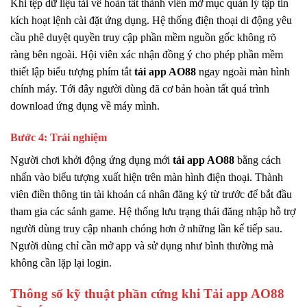
Khi tệp dữ liệu tải về hoàn tất thành viên mở mục quản lý tập tin
kích hoạt lệnh cài đặt ứng dụng. Hệ thống điện thoại di động yêu
cầu phê duyệt quyền truy cập phần mềm nguồn gốc không rõ
ràng bên ngoài. Hội viên xác nhận đồng ý cho phép phần mềm
thiết lập biểu tượng phím tắt
tải app AO88
ngay ngoài màn hình
chính máy. Tới đây người dùng đã cơ bản hoàn tất quá trình
download ứng dụng về máy mình.
Bước 4: Trải nghiệm
Người chơi khởi động ứng dụng mới
tải app AO88
bằng cách
nhấn vào biểu tượng xuất hiện trên màn hình điện thoại. Thành
viên điền thông tin tài khoản cá nhân đăng ký từ trước để bắt đầu
tham gia các sảnh game. Hệ thống lưu trạng thái đăng nhập hỗ trợ
người dùng truy cập nhanh chóng hơn ở những lần kế tiếp sau.
Người dùng chỉ cần mở app và sử dụng như bình thường mà
không cần lặp lại login.
Thông số kỹ thuật phần cứng khi Tải app AO88