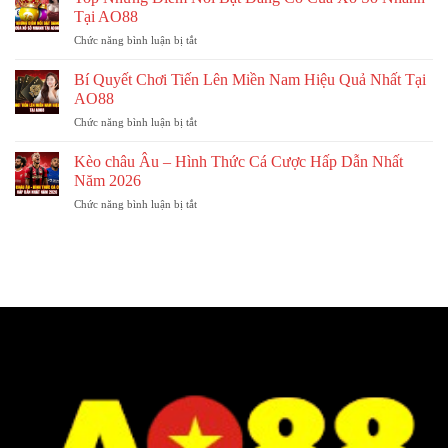
Các
Và
Tại AO88
Đồng
Bước
Cách
ở
Chức năng bình luận bị tắt
Hiểu
Nhận
Top
Cách
Biết
Những
Đọc
Bí Quyết Chơi Tiến Lên Miền Nam Hiệu Quả Nhất Tại
Scam
Điểm
Kèo
AO88
2026
Nổi
Bóng
ở
Chức năng bình luận bị tắt
Bật
Đá
Bí
Đáng
Chuẩn
Quyết
Có
Kèo châu Âu – Hình Thức Cá Cược Hấp Dẫn Nhất
Tại
Chơi
Của
Năm 2026
AO88
Tiến
Xổ
ở
Chức năng bình luận bị tắt
Lên
Số
Kèo
Miền
Nhanh
châu
Nam
Tại
Âu
Hiệu
AO88
–
Quả
Hình
Nhất
Thức
Tại
Cá
AO88
Cược
Hấp
Dẫn
Nhất
Năm
2026