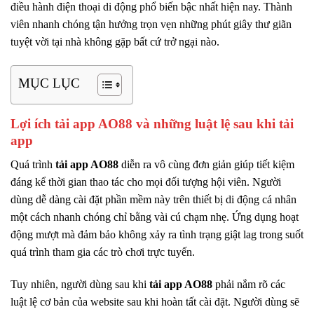
điều hành điện thoại di động phổ biến bậc nhất hiện nay. Thành
viên nhanh chóng tận hưởng trọn vẹn những phút giây thư giãn
tuyệt vời tại nhà không gặp bất cứ trở ngại nào.
MỤC LỤC
Lợi ích tải app AO88 và những luật lệ sau khi tải
app
Quá trình
tải app AO88
diễn ra vô cùng đơn giản giúp tiết kiệm
đáng kể thời gian thao tác cho mọi đối tượng hội viên. Người
dùng dễ dàng cài đặt phần mềm này trên thiết bị di động cá nhân
một cách nhanh chóng chỉ bằng vài cú chạm nhẹ. Ứng dụng hoạt
động mượt mà đảm bảo không xảy ra tình trạng giật lag trong suốt
quá trình tham gia các trò chơi trực tuyến.
Tuy nhiên, người dùng sau khi
tải app AO88
phải nắm rõ các
luật lệ cơ bản của website sau khi hoàn tất cài đặt. Người dùng sẽ