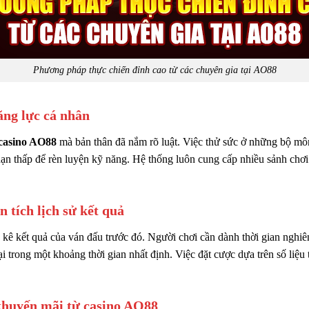
Phương pháp thực chiến đỉnh cao từ các chuyên gia tại AO88
ăng lực cá nhân
casino AO88
mà bản thân đã nắm rõ luật. Việc thử sức ở những bộ môn 
ạn thấp để rèn luyện kỹ năng. Hệ thống luôn cung cấp nhiều sảnh chơi
 tích lịch sử kết quả
kê kết quả của ván đấu trước đó. Người chơi cần dành thời gian nghiên
i trong một khoảng thời gian nhất định. Việc đặt cược dựa trên số liệu
 khuyến mãi từ casino AO88