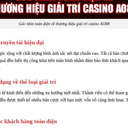
Góc nhìn toàn diện về thương hiệu giải trí casino AO88
ruyền tải hiện đại
c rộng với chất lượng hình ảnh sắc nét đạt chuẩn cao. Tất cả bàn chơi
uả đều hiển thị công khai trên màn hình nhằm đảm bảo tính khách quan
.
ng về thể loại giải trí
ơi từ kinh điển đến những xu hướng mới nhất. Thành viên có thể tham 
 đều được thiết kế nhiều bàn cược với hạn mức vốn vô cùng linh hoạt. T
c khách hàng toàn diện