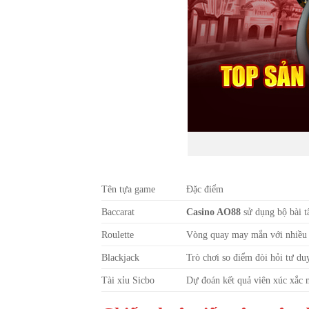
Tên tựa game
Đặc điểm
Baccarat
Casino AO88
sử dụng bộ bài t
Roulette
Vòng quay may mắn với nhiều t
Blackjack
Trò chơi so điểm đòi hỏi tư duy
Tài xỉu Sicbo
Dự đoán kết quả viên xúc xắc m