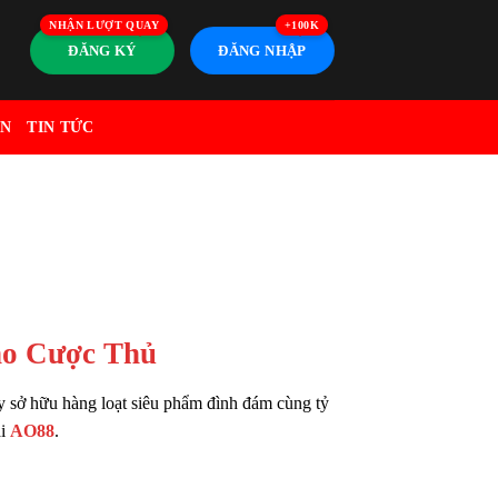
ĐĂNG KÝ
ĐĂNG NHẬP
ẪN
TIN TỨC
ho Cược Thủ
y sở hữu hàng loạt siêu phẩm đình đám cùng tỷ
ại
AO88
.