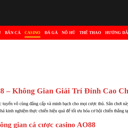
Ủ
BẮN CÁ
CASINO
ĐÁ GÀ
NỔ HŨ
THỂ THAO
HƯỚNG D
8 – Không Gian Giải Trí Đỉnh Cao C
ực tuyến vô cùng đẳng cấp và minh bạch cho mọi cược thủ. Sân chơi nà
á kinh nghiệm thực chiến hiệu quả để tối ưu hóa cơ hội chiến thắng t
ông gian cá cược casino AO88