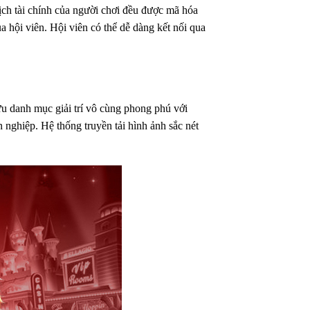
ịch tài chính của người chơi đều được mã hóa
 hội viên. Hội viên có thể dễ dàng kết nối qua
u danh mục giải trí vô cùng phong phú với
 nghiệp. Hệ thống truyền tải hình ảnh sắc nét