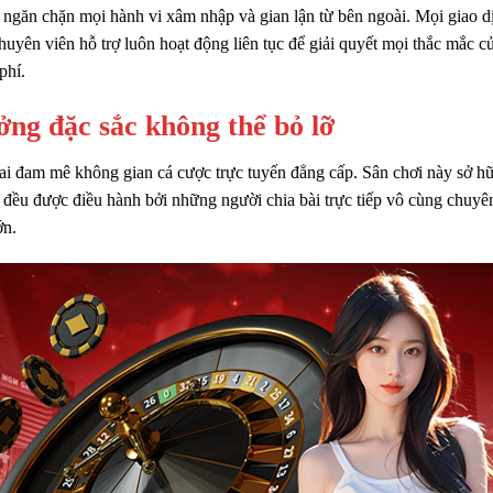
 ngăn chặn mọi hành vi xâm nhập và gian lận từ bên ngoài. Mọi giao d
ên viên hỗ trợ luôn hoạt động liên tục để giải quyết mọi thắc mắc của
 phí.
ởng đặc sắc không thể bỏ lỡ
ai đam mê không gian cá cược trực tuyến đẳng cấp. Sân chơi này sở hữ
 đều được điều hành bởi những người chia bài trực tiếp vô cùng chuyên
ớn.