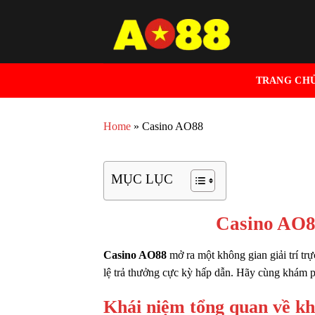
Skip
to
content
TRANG CH
Home
»
Casino AO88
MỤC LỤC
Casino AO8
Casino AO88
mở ra một không gian giải trí tr
lệ trả thưởng cực kỳ hấp dẫn. Hãy cùng khám ph
Khái niệm tổng quan về kh