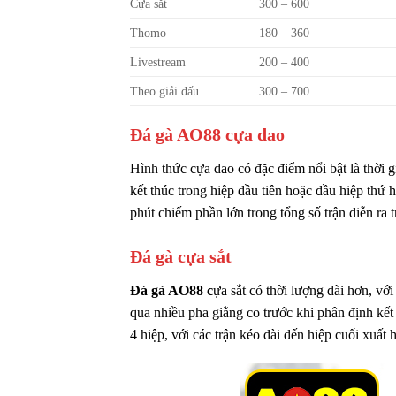
Cựa sắt
300 – 600
Thomo
180 – 360
Livestream
200 – 400
Theo giải đấu
300 – 700
Đá gà AO88 cựa dao
Hình thức cựa dao có đặc điểm nổi bật là thời g
kết thúc trong hiệp đầu tiên hoặc đầu hiệp thứ h
phút chiếm phần lớn trong tổng số trận diễn ra 
Đá gà cựa sắt
Đá gà AO88 c
ựa sắt có thời lượng dài hơn, vớ
qua nhiều pha giằng co trước khi phân định kết
4 hiệp, với các trận kéo dài đến hiệp cuối xuất