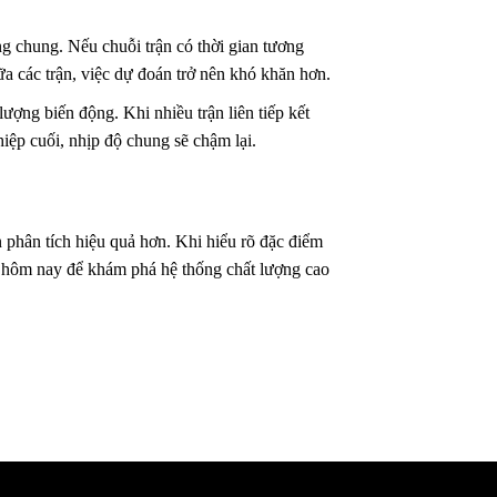
ng chung. Nếu chuỗi trận có thời gian tương
ữa các trận, việc dự đoán trở nên khó khăn hơn.
lượng biến động. Khi nhiều trận liên tiếp kết
hiệp cuối, nhịp độ chung sẽ chậm lại.
 phân tích hiệu quả hơn. Khi hiểu rõ đặc điểm
y hôm nay để khám phá hệ thống chất lượng cao