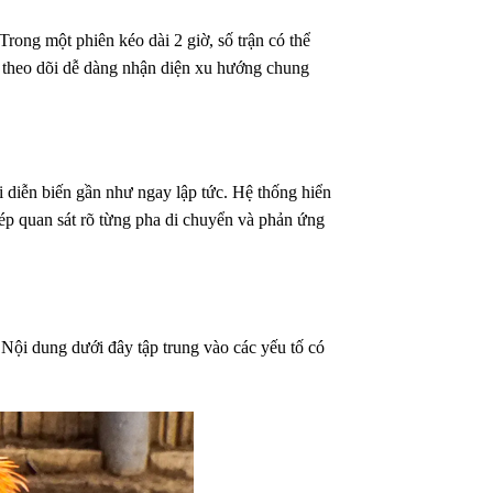
Trong một phiên kéo dài 2 giờ, số trận có thể
ười theo dõi dễ dàng nhận diện xu hướng chung
õi diễn biến gần như ngay lập tức. Hệ thống hiển
phép quan sát rõ từng pha di chuyển và phản ứng
. Nội dung dưới đây tập trung vào các yếu tố có