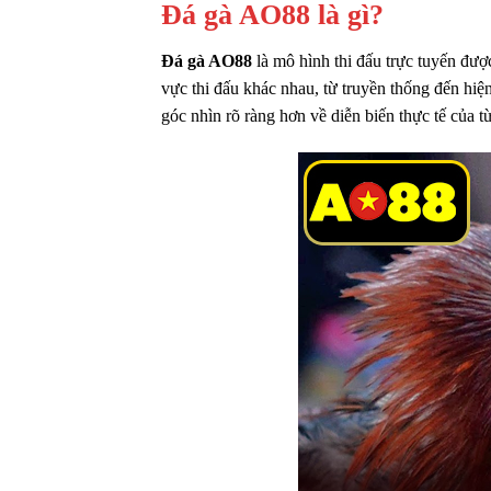
Đá gà AO88 là gì?
Đá gà AO88
là mô hình thi đấu trực tuyến được
vực thi đấu khác nhau, từ truyền thống đến hiện
góc nhìn rõ ràng hơn về diễn biến thực tế của t