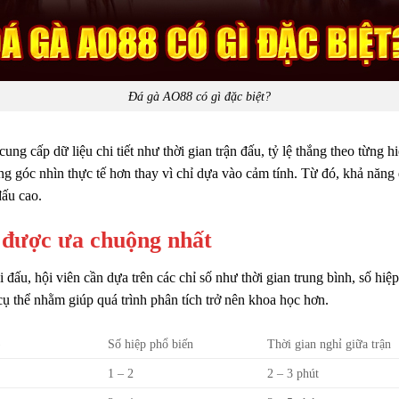
Đá gà AO88 có gì đặc biệt?
ung cấp dữ liệu chi tiết như thời gian trận đấu, tỷ lệ thắng theo từng hi
g góc nhìn thực tế hơn thay vì chỉ dựa vào cảm tính. Từ đó, khả năng đ
đấu cao.
 được ưa chuộng nhất
 đấu, hội viên cần dựa trên các chỉ số như thời gian trung bình, số hi
u cụ thể nhằm giúp quá trình phân tích trở nên khoa học hơn.
)
Số hiệp phổ biến
Thời gian nghỉ giữa trận
1 – 2
2 – 3 phút