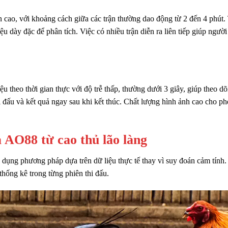
 cao, với khoảng cách giữa các trận thường dao động từ 2 đến 4 phút. 
 liệu dày đặc để phân tích. Việc có nhiều trận diễn ra liên tiếp giúp ng
iệu theo thời gian thực với độ trễ thấp, thường dưới 3 giây, giúp theo d
 thi đấu và kết quả ngay sau khi kết thúc. Chất lượng hình ảnh cao cho 
 AO88 từ cao thủ lão làng
áp dụng phương pháp dựa trên dữ liệu thực tế thay vì suy đoán cảm tính
thống kê trong từng phiên thi đấu.