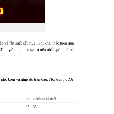
ệp và tần suất kết thúc. Khi khai thác hiệu quả
ánh giá diễn biến sẽ trở nên nhất quán, có cơ
ệp phổ biến và nhịp độ trận đấu. Nội dung dưới
Số trận/phiên (2 giờ)
25 – 35