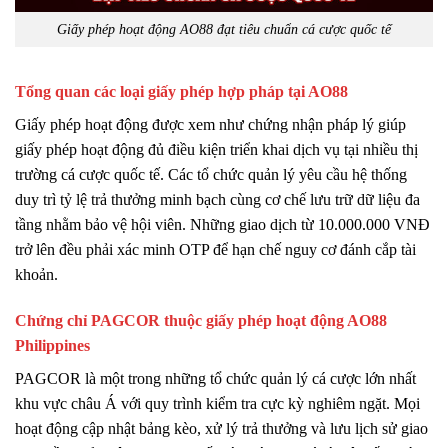
Giấy phép hoạt động AO88 đạt tiêu chuẩn cá cược quốc tế
Tổng quan các loại giấy phép hợp pháp tại AO88
Giấy phép hoạt động được xem như chứng nhận pháp lý giúp
giấy phép hoạt động đủ điều kiện triển khai dịch vụ tại nhiều thị
trường cá cược quốc tế. Các tổ chức quản lý yêu cầu hệ thống
duy trì tỷ lệ trả thưởng minh bạch cùng cơ chế lưu trữ dữ liệu đa
tầng nhằm bảo vệ hội viên. Những giao dịch từ 10.000.000 VNĐ
trở lên đều phải xác minh OTP để hạn chế nguy cơ đánh cắp tài
khoản.
Chứng chỉ PAGCOR thuộc giấy phép hoạt động AO88
Philippines
PAGCOR là một trong những tổ chức quản lý cá cược lớn nhất
khu vực châu Á với quy trình kiểm tra cực kỳ nghiêm ngặt. Mọi
hoạt động cập nhật bảng kèo, xử lý trả thưởng và lưu lịch sử giao