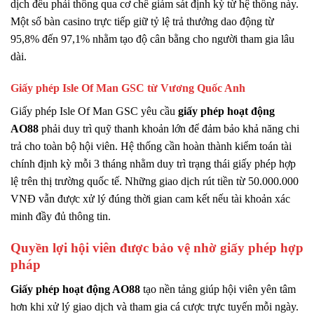
dịch đều phải thông qua cơ chế giám sát định kỳ từ hệ thống này.
Một số bàn casino trực tiếp giữ tỷ lệ trả thưởng dao động từ
95,8% đến 97,1% nhằm tạo độ cân bằng cho người tham gia lâu
dài.
Giấy phép Isle Of Man GSC từ Vương Quốc Anh
Giấy phép Isle Of Man GSC yêu cầu
giấy phép hoạt động
AO88
phải duy trì quỹ thanh khoản lớn để đảm bảo khả năng chi
trả cho toàn bộ hội viên. Hệ thống cần hoàn thành kiểm toán tài
chính định kỳ mỗi 3 tháng nhằm duy trì trạng thái giấy phép hợp
lệ trên thị trường quốc tế. Những giao dịch rút tiền từ 50.000.000
VNĐ vẫn được xử lý đúng thời gian cam kết nếu tài khoản xác
minh đầy đủ thông tin.
Quyền lợi hội viên được bảo vệ nhờ giấy phép hợp
pháp
Giấy phép hoạt động AO88
tạo nền tảng giúp hội viên yên tâm
hơn khi xử lý giao dịch và tham gia cá cược trực tuyến mỗi ngày.