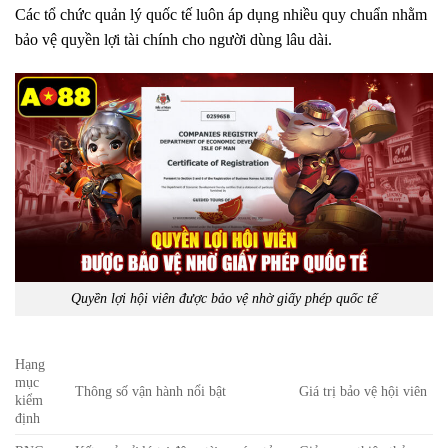
Các tổ chức quản lý quốc tế luôn áp dụng nhiều quy chuẩn nhằm
bảo vệ quyền lợi tài chính cho người dùng lâu dài.
Quyền lợi hội viên được bảo vệ nhờ giấy phép quốc tế
Hạng
mục
Thông số vận hành nổi bật
Giá trị bảo vệ hội viên
kiểm
định