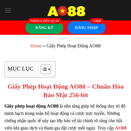
Skip
to
content
ĐĂNG KÝ
ĐĂNG NHẬP
Home
»
Giấy Phép Hoạt Động AO88
MỤC LỤC
Giấy Phép Hoạt Động AO88 – Chuẩn Hóa
Bảo Mật 256-bit
Giấy phép hoạt động AO88
là nền tảng giúp hệ thống duy trì độ
minh bạch trong toàn bộ hoạt động cá cược trực tuyến. Những
chứng nhận quốc tế này tạo lớp bảo vệ tài chính rõ ràng cho hội
viên khi giao dịch và tham gia đặt cược mỗi ngày. Truy cập
AO88