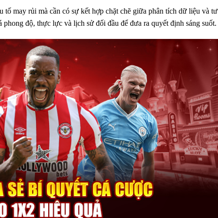
tố may rủi mà cần có sự kết hợp chặt chẽ giữa phân tích dữ liệu và tư
á phong độ, thực lực và lịch sử đối đầu để đưa ra quyết định sáng suốt