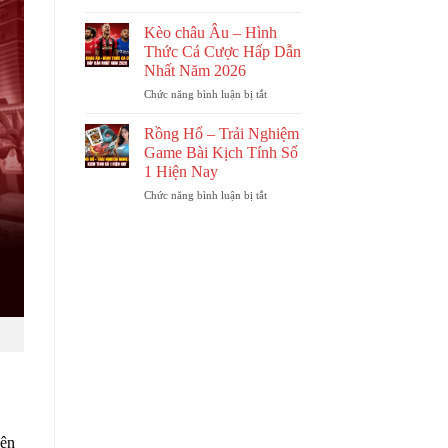
Bí
Có
AO88
Quyết
Của
Kèo châu Âu – Hình
Chơi
Xổ
Thức Cá Cược Hấp Dẫn
Tiến
Số
Nhất Năm 2026
Lên
Nhanh
ở
Chức năng bình luận bị tắt
Miền
Tại
Kèo
Nam
AO88
châu
Hiệu
Rồng Hổ – Trải Nghiệm
Âu
Quả
Game Bài Kịch Tính Số
–
Nhất
1 Hiện Nay
Hình
Tại
ở
Chức năng bình luận bị tắt
Thức
AO88
Rồng
Cá
Hổ
Cược
–
Hấp
Trải
Dẫn
Nghiệm
Nhất
Game
Năm
Bài
2026
Kịch
Tính
Số
1
Hiện
Nay
yên