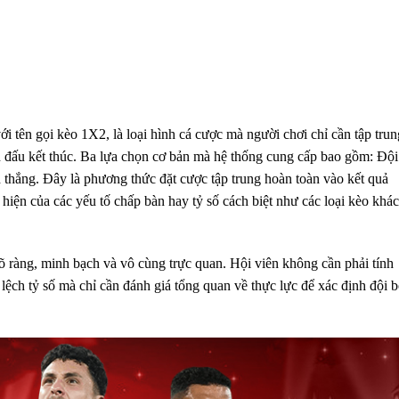
với tên gọi kèo 1X2, là loại hình cá cược mà người chơi chỉ cần tập trun
ận đấu kết thúc. Ba lựa chọn cơ bản mà hệ thống cung cấp bao gồm: Đội
 thắng. Đây là phương thức đặt cược tập trung hoàn toàn vào kết quả
hiện của các yếu tố chấp bàn hay tỷ số cách biệt như các loại kèo khác
õ ràng, minh bạch và vô cùng trực quan. Hội viên không cần phải tính
lệch tỷ số mà chỉ cần đánh giá tổng quan về thực lực để xác định đội 