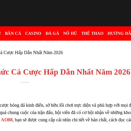
Ủ
BẮN CÁ
CASINO
ĐÁ GÀ
NỔ HŨ
THỂ THAO
HƯỚNG D
Cá Cược Hấp Dẫn Nhất Năm 2026
hức Cá Cược Hấp Dẫn Nhất Năm 2026
cược bóng đá kinh điển, sở hữu lối chơi trực diện và phù hợp với mọi 
 quả chung cuộc của trận đấu, hội viên đã có cơ hội nhận về những kh
ủ AO88
, bạn sẽ được cung cấp cái nhìn chi tiết về bản chất, cách đọc cá