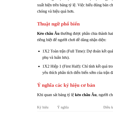
xuất hiện trên bảng tỷ lệ. Việc hiểu đúng bản c
chóng và hiệu quả hơn.
Thuật ngữ phổ biến
Kèo châu Âu
thường được phân chia thành hai 
riêng biệt để người chơi dễ dàng nhận diện:
1X2 Toàn trận (Full Time): Dự đoán kết quả 
phụ và luân lưu).
1X2 Hiệp 1 (First Half): Chỉ tính kết quả tr
yêu thích phân tích diễn biến sớm của trận đ
Ý nghĩa các ký hiệu cơ bản
Khi quan sát bảng tỷ lệ
kèo châu Âu
, người ch
Ký hiệu
Ý nghĩa
Điều k