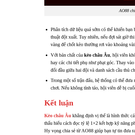
AO88 chi
Phân tích dữ liệu quá sớm có thể khiến bạn 
thuật đột xuất. Tuy nhiên, nếu đợi sát giờ t
vàng để chốt kèo thường rơi vào khoảng vài 
Với bản chất của
kèo châu Âu
, hội viên kh
hay các chi tiết phụ như phạt góc. Thay vào 
đối đầu giữa hai đội và danh sách cầu thủ c
Trong một số trận đấu, hệ thống có thể đưa
chơi. Nếu không tỉnh táo, hội viên dễ bị cu
Kết luận
Kèo châu Âu
khẳng định vị thế là hình thức c
thấu hiểu cách đọc tỷ lệ 1×2 kết hợp kỹ năng ph
Hy vọng chia sẻ từ AO88 giúp bạn tự tin đưa r