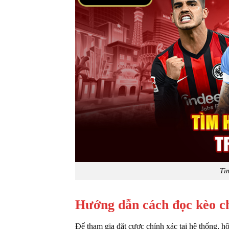
Tì
Hướng dẫn cách đọc kèo ch
Để tham gia đặt cược chính xác tại hệ thống, 