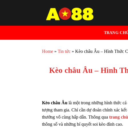
Skip
to
content
TRANG CH
Home
»
Tin tức
»
Kèo châu Âu – Hình Thức 
Kèo châu Âu – Hình T
Kèo châu Âu
là một trong những hình thức cá 
tượng tham gia. Chỉ cần dự đoán chính xác kết
thưởng vô cùng hấp dẫn. Thông qua
trang ch
thông số và những bí quyết soi kèo đỉnh cao.