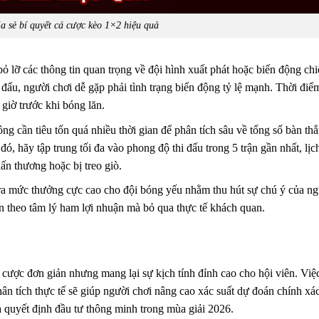
a sẻ bí quyết cá cược kèo 1×2 hiệu quả
bỏ lỡ các thông tin quan trọng về đội hình xuất phát hoặc biến động ch
hi đấu, người chơi dễ gặp phải tình trạng biến động tỷ lệ mạnh. Thời điể
giờ trước khi bóng lăn.
ông cần tiêu tốn quá nhiều thời gian để phân tích sâu về tổng số bàn th
đó, hãy tập trung tối đa vào phong độ thi đấu trong 5 trận gần nhất, lịc
hấn thương hoặc bị treo giò.
 ra mức thưởng cực cao cho đội bóng yếu nhằm thu hút sự chú ý của ng
ốn theo tâm lý ham lợi nhuận mà bỏ qua thực tế khách quan.
á cược đơn giản nhưng mang lại sự kịch tính đỉnh cao cho hội viên. Việ
ân tích thực tế sẽ giúp người chơi nâng cao xác suất dự đoán chính xác
a quyết định đầu tư thông minh trong mùa giải 2026.