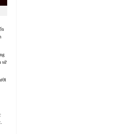
iến
m
ắng
h sử
ười
c
.