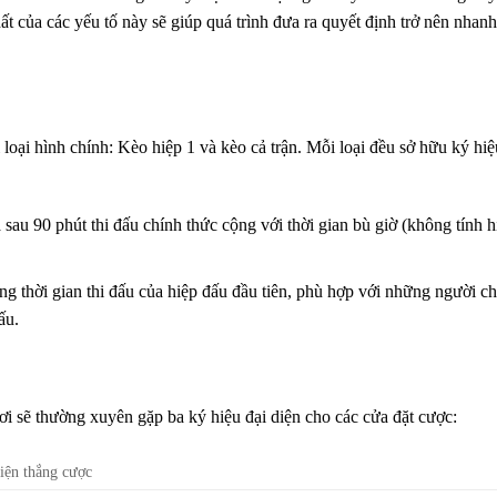
hất của các yếu tố này sẽ giúp quá trình đưa ra quyết định trở nên nhanh
loại hình chính: Kèo hiệp 1 và kèo cả trận. Mỗi loại đều sở hữu ký hiệ
sau 90 phút thi đấu chính thức cộng với thời gian bù giờ (không tính h
ong thời gian thi đấu của hiệp đấu đầu tiên, phù hợp với những người ch
ấu.
ơi sẽ thường xuyên gặp ba ký hiệu đại diện cho các cửa đặt cược:
iện thắng cược