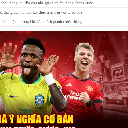
chơi thắng khi đội chủ nhà giành chiến thắng chung cuộc
c thắng nếu hai đội kết thúc trận đấu với tỷ số hòa
chơi nhận thưởng khi đội khách giành chiến thắng